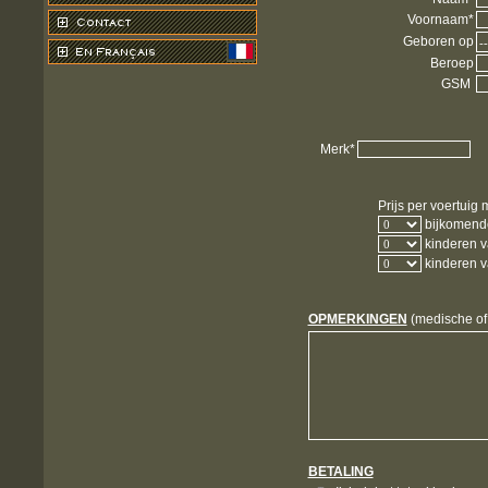
Voornaam*
Geboren op
Beroep
GSM
Merk*
Prijs per voertuig 
bijkomend
kinderen va
kinderen va
OPMERKINGEN
(medische of 
BETALING