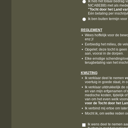
Ik heb het totaal bedrag 
NICABEBB) met als medel
"Tocht door het Land v
Eén betaling per inschrijv
Ik ben buiten termijn voor 
REGLEMENT
•
Wees hoffelijk voor de bewo
enz.)!
•
Eerbiedig het milieu, de v
•
Opgelet: deze tocht is geen 
aan, vooral in de dorpen.
•
Elke ernstige schending/over
terugbetaling van het inschr
KWIJTING
•
Ik verklaar deel te nemen
v
voertuig in goede staat, in 
•
Ik verklaar uitdrukkelijk de
en van mijn erfgenamen of 
medische kosten, tijdelijk of 
van om het even welk voorv
voor de Tocht door het L
•
Ik verbind mij ertoe om late
•
Mocht ik, om welke reden oo
Ik wens deel te nemen a