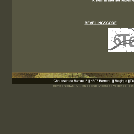
Ik stem in met het reglem
BEVEILINGSCODE
Chaussée de Battice, 5 || 4607 Berneau || Belgique ||
Té
Home
|
Nieuws
|
U… en de club
|
Agenda
|
Volgende Toch